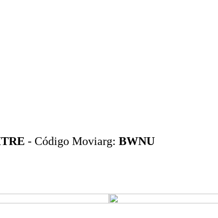
ITRE
- Código Moviarg:
BWNU
.