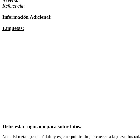
Reverso
:
Referencia
:
Información Adicional:
Etiquetas:
Debe estar logueado para subir fotos.
Nota: El metal, peso, módulo y espesor publicado pertenecen a la pieza ilustrad