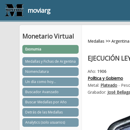
moviarg
Monetario Virtual
Medallas
>>
Argentina
Exonumia
EJECUCIÓN LEY
Medallas y Fichas de Argentina
Año:
1906
Nomenclatura
Política y Gobierno
Un día como hoy...
Metal:
Plateado
- Peso
Buscador Avanzado
Grabador:
José Bellag
Buscar Medallas por Año
Detrás de las Medallas
Analytics (solo usuarios)