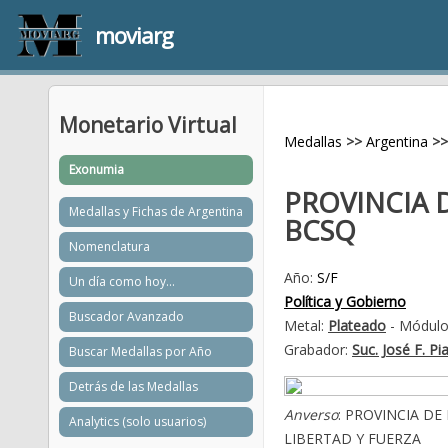
moviarg
Monetario Virtual
Medallas
>>
Argentina
>>
Exonumia
PROVINCIA 
Medallas y Fichas de Argentina
BCSQ
Nomenclatura
Año:
S/F
Un día como hoy...
Política y Gobierno
Buscador Avanzado
Metal:
Plateado
- Módulo
Grabador:
Suc. José F. Pi
Buscar Medallas por Año
Detrás de las Medallas
Anverso
: PROVINCIA DE 
Analytics (solo usuarios)
LIBERTAD Y FUERZA