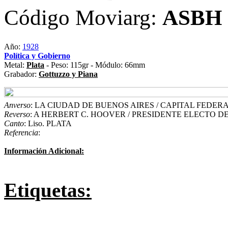
Código Moviarg:
ASBH
Año:
1928
Política y Gobierno
Metal:
Plata
- Peso: 115gr - Módulo: 66mm
Grabador:
Gottuzzo y Piana
Anverso
: LA CIUDAD DE BUENOS AIRES / CAPITAL FEDER
Reverso
: A HERBERT C. HOOVER / PRESIDENTE ELECTO DE
Canto
: Liso. PLATA
Referencia
:
Información Adicional:
Etiquetas: