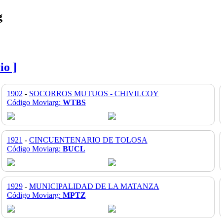
g
io ]
1902
-
SOCORROS MUTUOS - CHIVILCOY
Código Moviarg:
WTBS
1921
-
CINCUENTENARIO DE TOLOSA
Código Moviarg:
BUCL
1929
-
MUNICIPALIDAD DE LA MATANZA
Código Moviarg:
MPTZ