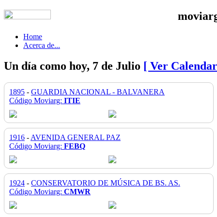
moviar
Home
Acerca de...
Un día como hoy, 7 de Julio
[ Ver Calendar
1895
-
GUARDIA NACIONAL - BALVANERA
Código Moviarg:
ITIE
1916
-
AVENIDA GENERAL PAZ
Código Moviarg:
FEBQ
1924
-
CONSERVATORIO DE MÚSICA DE BS. AS.
Código Moviarg:
CMWR