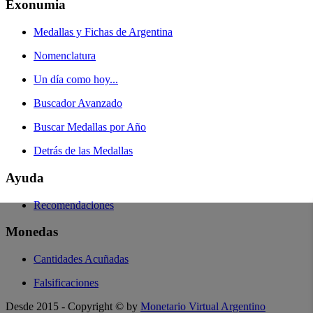
Exonumia
Medallas y Fichas de Argentina
Nomenclatura
Un día como hoy...
Buscador Avanzado
Buscar Medallas por Año
Detrás de las Medallas
Ayuda
Recomendaciones
Monedas
Cantidades Acuñadas
Falsificaciones
Desde 2015 - Copyright © by
Monetario Virtual Argentino