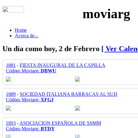
moviarg
Home
Acerca de...
Un día como hoy, 2 de Febrero
[ Ver Calen
1881
-
FIESTA INAUGURAL DE LA CAPILLA
Código Moviarg:
DBWU
1889
-
SOCIEDAD ITALIANA BARRACAS AL SUD
Código Moviarg:
XFGJ
1893
-
ASOCIACION ESPAÑOLA DE SSMM
Código Moviarg:
BTDY