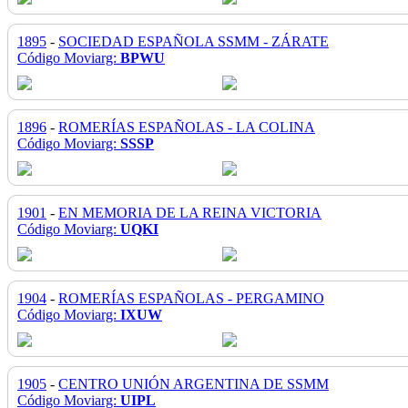
1895
-
SOCIEDAD ESPAÑOLA SSMM - ZÁRATE
Código Moviarg:
BPWU
1896
-
ROMERÍAS ESPAÑOLAS - LA COLINA
Código Moviarg:
SSSP
1901
-
EN MEMORIA DE LA REINA VICTORIA
Código Moviarg:
UQKI
1904
-
ROMERÍAS ESPAÑOLAS - PERGAMINO
Código Moviarg:
IXUW
1905
-
CENTRO UNIÓN ARGENTINA DE SSMM
Código Moviarg:
UIPL