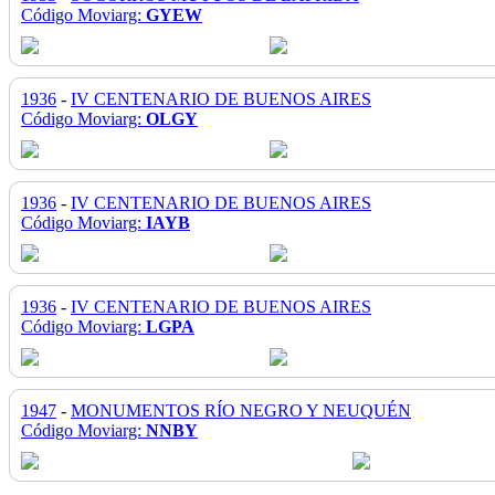
Código Moviarg:
GYEW
1936
-
IV CENTENARIO DE BUENOS AIRES
Código Moviarg:
OLGY
1936
-
IV CENTENARIO DE BUENOS AIRES
Código Moviarg:
IAYB
1936
-
IV CENTENARIO DE BUENOS AIRES
Código Moviarg:
LGPA
1947
-
MONUMENTOS RÍO NEGRO Y NEUQUÉN
Código Moviarg:
NNBY