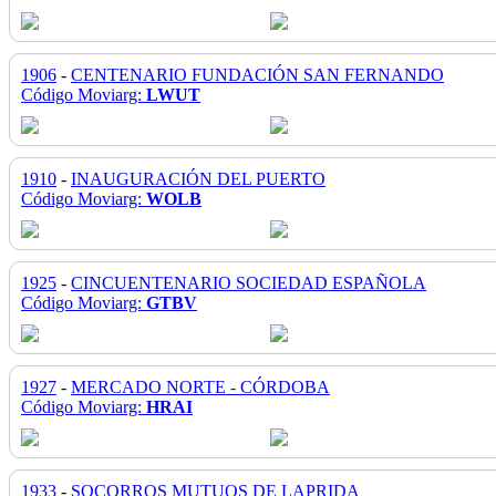
1906
-
CENTENARIO FUNDACIÓN SAN FERNANDO
Código Moviarg:
LWUT
1910
-
INAUGURACIÓN DEL PUERTO
Código Moviarg:
WOLB
1925
-
CINCUENTENARIO SOCIEDAD ESPAÑOLA
Código Moviarg:
GTBV
1927
-
MERCADO NORTE - CÓRDOBA
Código Moviarg:
HRAI
1933
-
SOCORROS MUTUOS DE LAPRIDA