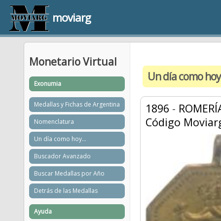
moviarg
Monetario Virtual
Un día como hoy
Exonumia
Medallas y Fichas de Argentina
1896
-
ROMERÍA
Código Moviar
Nomenclatura
Un día como hoy...
Buscador Avanzado
Buscar Medallas por Año
Detrás de las Medallas
Ayuda